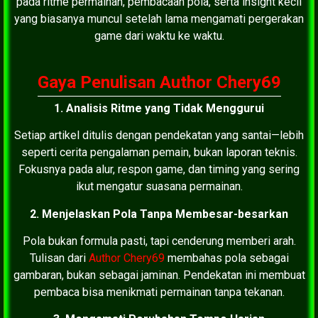
pada ritme permainan, pembacaan pola, serta insight kecil
yang biasanya muncul setelah lama mengamati pergerakan
game dari waktu ke waktu.
Gaya Penulisan Author Chery69
1. Analisis Ritme yang Tidak Menggurui
Setiap artikel ditulis dengan pendekatan yang santai—lebih
seperti cerita pengalaman pemain, bukan laporan teknis.
Fokusnya pada alur, respon game, dan timing yang sering
ikut mengatur suasana permainan.
2. Menjelaskan Pola Tanpa Membesar-besarkan
Pola bukan formula pasti, tapi cenderung memberi arah.
Tulisan dari
Author Chery69
membahas pola sebagai
gambaran, bukan sebagai jaminan. Pendekatan ini membuat
pembaca bisa menikmati permainan tanpa tekanan.